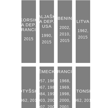
ALJAŠK
BENIN
KORSIK
A DEP.
LITVA
A DEP.
USA
2002
,
FRANCIE
1962
,
2010
,
1990
,
2015
2015
2015
2015
NĚMECKO
FRANCIE
1957
,
1965
,
1968
,
1967
,
1982
,
1969
,
LOTYŠSKO
ESTONSKO
1984
,
1991
,
1998
,
1962
,
2015
2003
,
2005
,
2000
,
1962
,
2015
2007
,
2009
,
2001
,