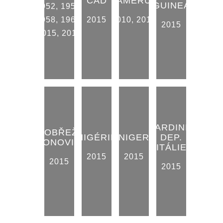
ČAD
KAMERUN
GUINEA
1952
,
1956
,
1958
,
1961
,
2015
2010
,
2015
2015
2015
,
2019
SARDINIE
POBŘEŽÍ
NIGÉRIE
NIGER
DEP.
SLONOVINY
ITÁLIE
2015
2015
2015
2015