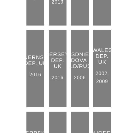
2019
WALES
JERSEY
TRANSDNIESTER
DEP.
GUERNSEY
DEP.
MOLDOVA DEP.
UK
DEP. UK
UK
MOLD/RUSKO
2002
,
2016
2016
2006
2009
SRPSK
RHODES