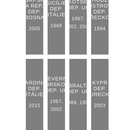
SKOTSKO
SICÍLIE
A REP.
OSTROV
DEP. UK
DEP.
DEP.
DEP.
ITÁLIE
BOSNA
ŘECKO
1967
,
1968
2002
,
2009
2005
1994
SEVERNÍ
SARDINIE
KYPR
IRSKO
GIBRALTAR
DEP.
DEP.
DEP. UK
DEP. UK
ITÁLIE
TURECKO
1967
,
1989
,
1999
2015
2003
2002