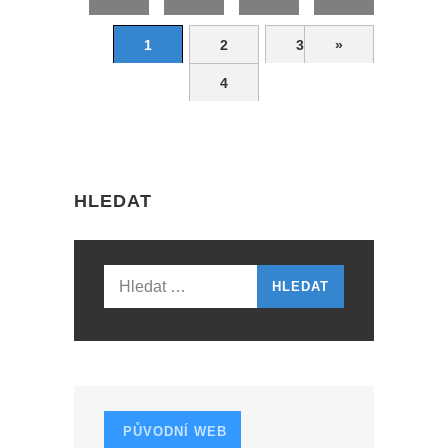
1
2
3
»
4
HLEDAT
Vyhledávání
PŮVODNÍ WEB