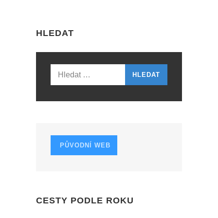
T
N
HLEDAT
A
V
I
Vyhledávání
G
A
T
I
PŮVODNÍ WEB
O
N
CESTY PODLE ROKU