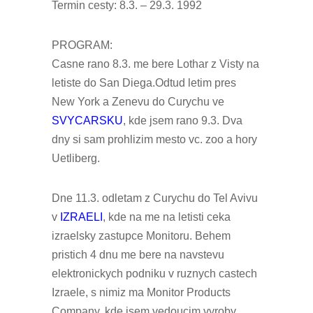
Termin cesty: 8.3. – 29.3. 1992
PROGRAM:
Casne rano 8.3. me bere Lothar z Visty na
letiste do San Diega.Odtud letim pres
New York a Zenevu do Curychu ve
SVYCARSKU
, kde jsem rano 9.3. Dva
dny si sam prohlizim mesto vc. zoo a hory
Uetliberg.
Dne 11.3. odletam z Curychu do Tel Avivu
v
IZRAELI
, kde na me na letisti ceka
izraelsky zastupce Monitoru. Behem
pristich 4 dnu me bere na navstevu
elektronickych podniku v ruznych castech
Izraele, s nimiz ma Monitor Products
Company, kde jsem vedoucim vyroby,