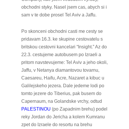
obchodni styky. Nasel jsem cas, abych si i
sam v te dobe prosel Tel Aviv a Jaffu.
Po skonceni obchodni casti me cesty se
pridavam 16.3. ke skupine cestovatelu s
britskou cestovni kancelari “Insight.” Az do
22.3. cestujeme autobusem po Izraeli a
pritom navstevujeme: Tel Aviv a jeho okoli,
Jaffu, v Netanya diamantovou tovarnu,
Caesareu, Haifu, Acre, Nazaret a kibuc u
Galilejskeho jezera. Dale jedeme lodi po
tomto jezere do Tiberius, pak busem do
Capernaum, na Golandske vrchy, odtud
PALESTINOU
(po Zapadnim brehu) podel
reky Jordan do Jericha a kolem Kumranu
zpet do Izraele do resortu na brehu