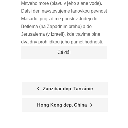
Mrtveho more (plavu v jeho slane vode).
Dalsi den navstevujeme lanovkou pevnost
Masadu, projizdime pousti v Judeji do
Betlema (na Zapadnim brehu) a do
Jerusalema (v Izraeli), kde travime plne
dva dny prohlidkou jeho pametihodnosti.
Čti dál
Zanzibar dep. Tanzánie
P
Hong Kong dep. China
O
S