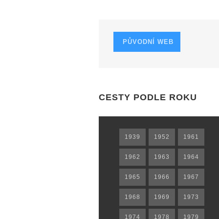
PŮVODNÍ WEB
CESTY PODLE ROKU
1939
1952
1961
1962
1963
1964
1965
1966
1967
1968
1969
1973
1974
1978
1979