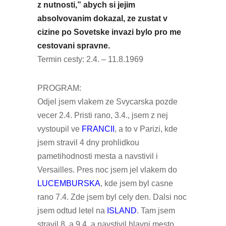
z nutnosti,” abych si jejim
absolvovanim dokazal, ze zustat v
cizine po Sovetske invazi bylo pro me
cestovani spravne.
Termin cesty: 2.4. – 11.8.1969
PROGRAM:
Odjel jsem vlakem ze Svycarska pozde
vecer 2.4. Pristi rano, 3.4., jsem z nej
vystoupil ve
FRANCII
, a to v Parizi, kde
jsem stravil 4 dny prohlidkou
pametihodnosti mesta a navstivil i
Versailles. Pres noc jsem jel vlakem do
LUCEMBURSKA
, kde jsem byl casne
rano 7.4. Zde jsem byl cely den. Dalsi noc
jsem odtud letel na
ISLAND
. Tam jsem
stravil 8. a 9.4. a navstivil hlavni mesto