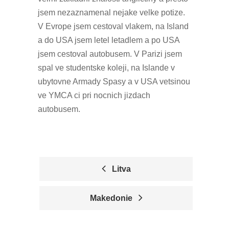
jsem nezaznamenal nejake velke potize.
V Evrope jsem cestoval vlakem, na Island
a do USA jsem letel letadlem a po USA
jsem cestoval autobusem. V Parizi jsem
spal ve studentske koleji, na Islande v
ubytovne Armady Spasy a v USA vetsinou
ve YMCA ci pri nocnich jizdach
autobusem.
Litva
P
Makedonie
O
S