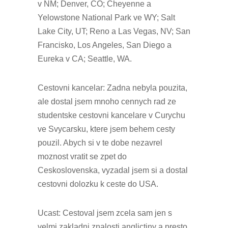
v NM; Denver, CO; Cheyenne a
Yelowstone National Park ve WY; Salt
Lake City, UT; Reno a Las Vegas, NV; San
Francisko, Los Angeles, San Diego a
Eureka v CA; Seattle, WA.
Cestovni kancelar: Zadna nebyla pouzita,
ale dostal jsem mnoho cennych rad ze
studentske cestovni kancelare v Curychu
ve Svycarsku, ktere jsem behem cesty
pouzil. Abych si v te dobe nezavrel
moznost vratit se zpet do
Ceskoslovenska, vyzadal jsem si a dostal
cestovni dolozku k ceste do USA.
Ucast: Cestoval jsem zcela sam jen s
velmi zakladni znalosti anglictiny a presto