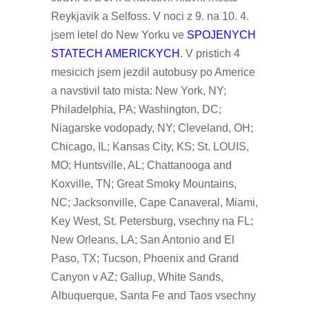
Reykjavik a Selfoss. V noci z 9. na 10. 4.
jsem letel do New Yorku ve
SPOJENYCH
STATECH AMERICKYCH
. V pristich 4
mesicich jsem jezdil autobusy po Americe
a navstivil tato mista: New York, NY;
Philadelphia, PA; Washington, DC;
Niagarske vodopady, NY; Cleveland, OH;
Chicago, IL; Kansas City, KS; St. LOUIS,
MO; Huntsville, AL; Chattanooga and
Koxville, TN; Great Smoky Mountains,
NC; Jacksonville, Cape Canaveral, Miami,
Key West, St. Petersburg, vsechny na FL;
New Orleans, LA; San Antonio and El
Paso, TX; Tucson, Phoenix and Grand
Canyon v AZ; Gallup, White Sands,
Albuquerque, Santa Fe and Taos vsechny