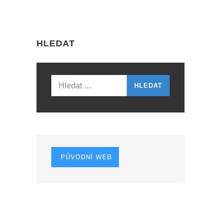
T
N
HLEDAT
A
V
I
Vyhledávání
G
A
T
I
PŮVODNÍ WEB
O
N
CESTY PODLE ROKU