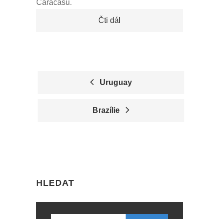
Caracasu.
Čti dál
Uruguay
P
Brazílie
O
S
T
N
HLEDAT
A
V