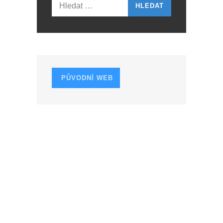
I
Vyhledávání
G
A
T
I
PŮVODNÍ WEB
O
N
CESTY PODLE ROKU
1957
1958
1961
1962
1963
1965
1966
1967
1968
1969
1973
1974