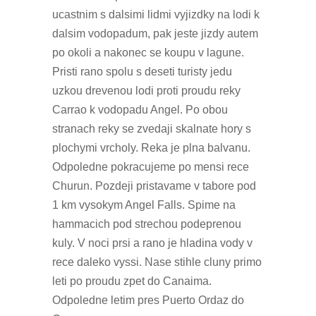
ucastnim s dalsimi lidmi vyjizdky na lodi k
dalsim vodopadum, pak jeste jizdy autem
po okoli a nakonec se koupu v lagune.
Pristi rano spolu s deseti turisty jedu
uzkou drevenou lodi proti proudu reky
Carrao k vodopadu Angel. Po obou
stranach reky se zvedaji skalnate hory s
plochymi vrcholy. Reka je plna balvanu.
Odpoledne pokracujeme po mensi rece
Churun. Pozdeji pristavame v tabore pod
1 km vysokym Angel Falls. Spime na
hammacich pod strechou podeprenou
kuly. V noci prsi a rano je hladina vody v
rece daleko vyssi. Nase stihle cluny primo
leti po proudu zpet do Canaima.
Odpoledne letim pres Puerto Ordaz do