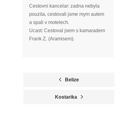
Cestovni kancelar: zadna nebyla
pouzita, cestovali jsme mym autem
a spali v motelech.
Ucast: Cestoval jsem s kamaradem
Frank Z. (Aramisem).
Belize
P
Kostarika
O
S
T
N