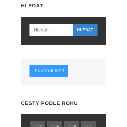
HLEDAT
A
V
I
Vyhledávání
G
A
T
I
PŮVODNÍ WEB
O
N
CESTY PODLE ROKU
1952
1956
1958
1961