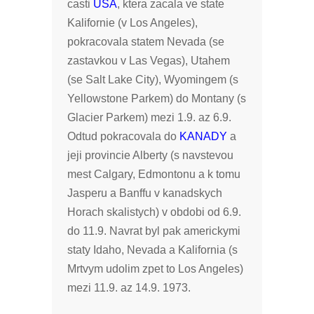
casti
USA
, ktera zacala ve state
Kalifornie (v Los Angeles),
pokracovala statem Nevada (se
zastavkou v Las Vegas), Utahem
(se Salt Lake City), Wyomingem (s
Yellowstone Parkem) do Montany (s
Glacier Parkem) mezi 1.9. az 6.9.
Odtud pokracovala do
KANADY
a
jeji provincie Alberty (s navstevou
mest Calgary, Edmontonu a k tomu
Jasperu a Banffu v kanadskych
Horach skalistych) v obdobi od 6.9.
do 11.9. Navrat byl pak americkymi
staty Idaho, Nevada a Kalifornia (s
Mrtvym udolim zpet to Los Angeles)
mezi 11.9. az 14.9. 1973.