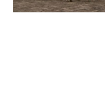
ST-07
Cesta do STANS – Turkmenistan, Uzbekistan, 
zastavka v Istanbulu v Turecku
Termin cesty: 29.5. – 23.6. 2007