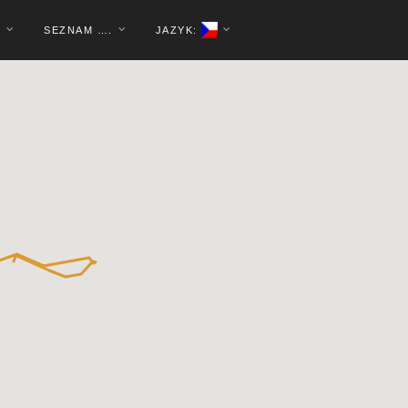
9
SEZNAM ….
JAZYK: