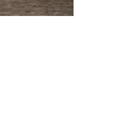
Tajikistan, Kyrgyzstan a