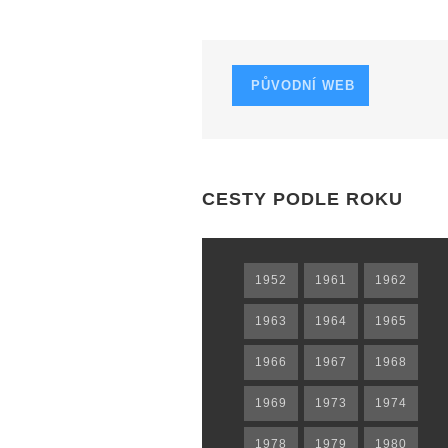
PŮVODNÍ WEB
CESTY PODLE ROKU
1952
1961
1962
1963
1964
1965
1966
1967
1968
1969
1973
1974
1978
1979
1980