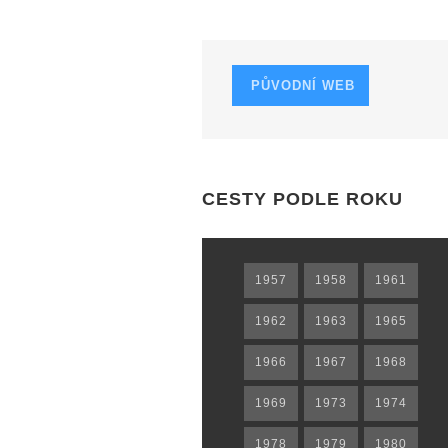
PŮVODNÍ WEB
CESTY PODLE ROKU
1957
1958
1961
1962
1963
1965
1966
1967
1968
1969
1973
1974
1978
1979
1980