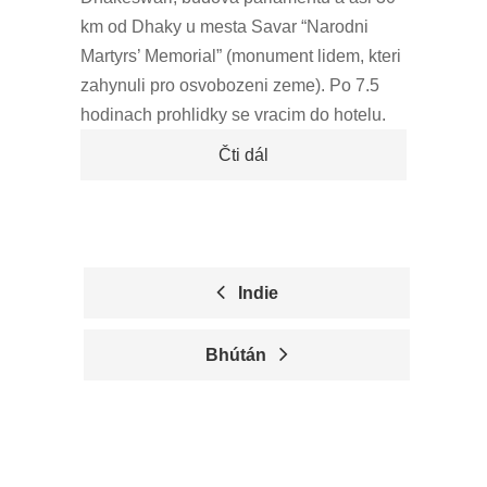
km od Dhaky u mesta Savar “Narodni
Martyrs’ Memorial” (monument lidem, kteri
zahynuli pro osvobozeni zeme). Po 7.5
hodinach prohlidky se vracim do hotelu.
Čti dál
Indie
P
Bhútán
O
S
T