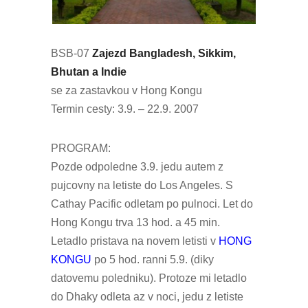
BSB-07
Zajezd Bangladesh, Sikkim,
Bhutan a Indie
se za zastavkou v Hong Kongu
Termin cesty: 3.9. – 22.9. 2007
PROGRAM:
Pozde odpoledne 3.9. jedu autem z
pujcovny na letiste do Los Angeles. S
Cathay Pacific odletam po pulnoci. Let do
Hong Kongu trva 13 hod. a 45 min.
Letadlo pristava na novem letisti v
HONG
KONGU
po 5 hod. ranni 5.9. (diky
datovemu poledniku). Protoze mi letadlo
do Dhaky odleta az v noci, jedu z letiste