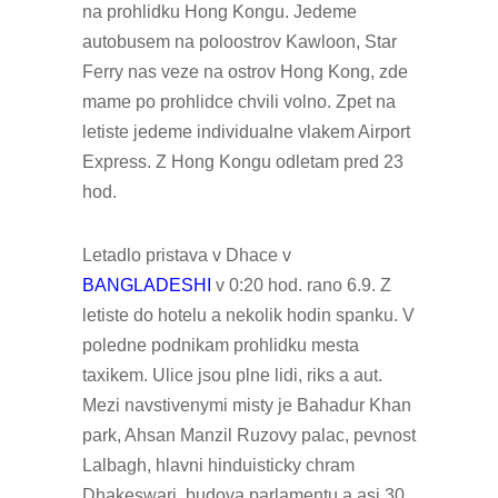
na prohlidku Hong Kongu. Jedeme
autobusem na poloostrov Kawloon, Star
Ferry nas veze na ostrov Hong Kong, zde
mame po prohlidce chvili volno. Zpet na
letiste jedeme individualne vlakem Airport
Express. Z Hong Kongu odletam pred 23
hod.
Letadlo pristava v Dhace v
BANGLADESHI
v 0:20 hod. rano 6.9. Z
letiste do hotelu a nekolik hodin spanku. V
poledne podnikam prohlidku mesta
taxikem. Ulice jsou plne lidi, riks a aut.
Mezi navstivenymi misty je Bahadur Khan
park, Ahsan Manzil Ruzovy palac, pevnost
Lalbagh, hlavni hinduisticky chram
Dhakeswari, budova parlamentu a asi 30