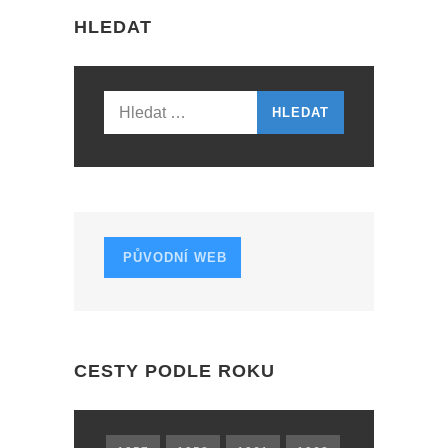
N
HLEDAT
A
V
I
Vyhledávání
G
A
T
I
PŮVODNÍ WEB
O
N
CESTY PODLE ROKU